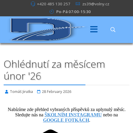
+420 485 130 257
zs39@volny.cz
Po-Pá 07:00-15:30
Ohlédnutí za měsícem
únor '26
Tomáš Jirutka
28 February 2026