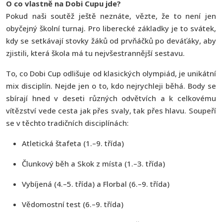
O co vlastně na Dobi Cupu jde?
Pokud naši soutěž ještě neznáte, vězte, že to není jen
obyčejný školní turnaj. Pro liberecké základky je to svátek,
kdy se setkávají stovky žáků od prvňáčků po deváťáky, aby
zjistili, která škola má tu nejvšestrannější sestavu.
To, co Dobi Cup odlišuje od klasických olympiád, je unikátní
mix disciplín. Nejde jen o to, kdo nejrychleji běhá. Body se
sbírají hned v deseti různých odvětvích a k celkovému
vítězství vede cesta jak přes svaly, tak přes hlavu. Soupeří
se v těchto tradičních disciplínách:
Atletická štafeta (1.–9. třída)
Člunkový běh a Skok z místa (1.–3. třída)
Vybíjená (4.–5. třída) a Florbal (6.–9. třída)
Vědomostní test (6.–9. třída)