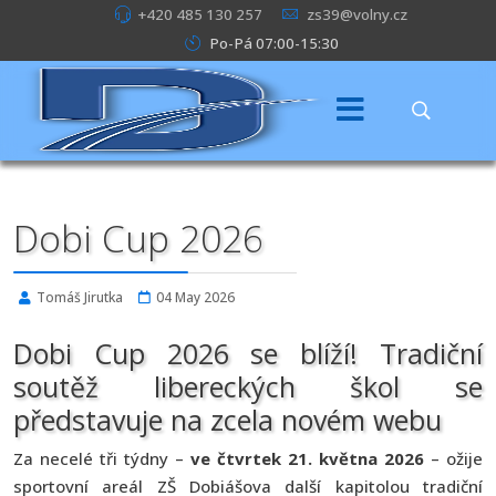
+420 485 130 257
zs39@volny.cz
Po-Pá 07:00-15:30
Dobi Cup 2026
Tomáš Jirutka
04 May 2026
Dobi Cup 2026 se blíží! Tradiční
soutěž libereckých škol se
představuje na zcela novém webu
Za necelé tři týdny –
ve čtvrtek 21. května 2026
– ožije
sportovní areál ZŠ Dobiášova další kapitolou tradiční