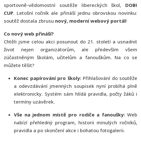
sportovně-vědomostní soutěže libereckých škol,
DOBI
CUP
. Letošní ročník ale přináší jednu obrovskou novinku:
soutěž dostala zbrusu
nový, moderní webový portál
!
Co nový web přináší?
Chtěli jsme celou akci posunout do 21. století a usnadnit
život nejen organizátorům, ale především všem
zúčastněným školám, učitelům a fanouškům. Na co se
můžete těšit?
Konec papírování pro školy:
Přihlašování do soutěže
a odevzdávání jmenných soupisek nyní probíhá plně
elektronicky. Systém sám hlídá pravidla, počty žáků i
termíny uzávěrek.
Vše na jednom místě pro rodiče a fanoušky:
Web
nabízí přehledný program, historii minulých ročníků,
pravidla a po skončení akce i bohatou fotogalerii.