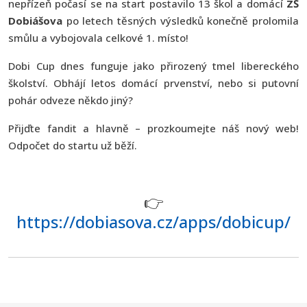
nepřízeň počasí se na start postavilo 13 škol a domácí
ZŠ
Dobiášova
po letech těsných výsledků konečně prolomila
smůlu a vybojovala celkové 1. místo!
Dobi Cup dnes funguje jako přirozený tmel libereckého
školství. Obhájí letos domácí prvenství, nebo si putovní
pohár odveze někdo jiný?
Přijďte fandit a hlavně – prozkoumejte náš nový web!
Odpočet do startu už běží.
👉
https://dobiasova.cz/apps/dobicup/