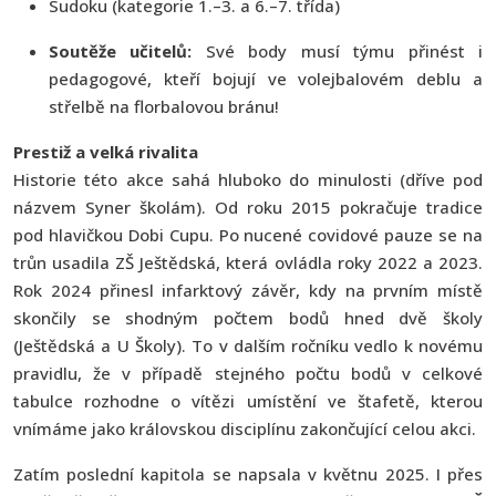
Sudoku (kategorie 1.–3. a 6.–7. třída)
Soutěže učitelů:
Své body musí týmu přinést i
pedagogové, kteří bojují ve volejbalovém deblu a
střelbě na florbalovou bránu!
Prestiž a velká rivalita
Historie této akce sahá hluboko do minulosti (dříve pod
názvem
Syner školám
). Od roku 2015 pokračuje tradice
pod hlavičkou Dobi Cupu. Po nucené covidové pauze se na
trůn usadila ZŠ Ještědská, která ovládla roky 2022 a 2023.
Rok 2024 přinesl infarktový závěr, kdy na prvním místě
skončily se shodným počtem bodů hned dvě školy
(Ještědská a U Školy). To v dalším ročníku vedlo k novému
pravidlu, že v případě stejného počtu bodů v celkové
tabulce rozhodne o vítězi umístění ve štafetě, kterou
vnímáme jako královskou disciplínu zakončující celou akci.
Zatím poslední kapitola se napsala v květnu 2025. I přes