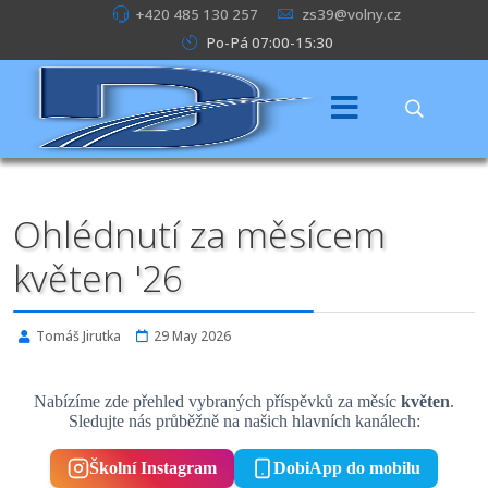
+420 485 130 257
zs39@volny.cz
Po-Pá 07:00-15:30
Ohlédnutí za měsícem
květen '26
Tomáš Jirutka
29 May 2026