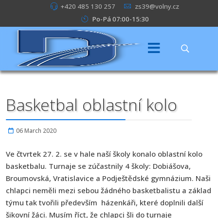
+420 485 130 257
zs39@volny.cz
Po-Pá 07:00-15:30
Basketbal oblastní kolo
06 March 2020
Ve čtvrtek 27. 2. se v hale naší školy konalo oblastní kolo
basketbalu. Turnaje se zúčastnily 4 školy: Dobiášova,
Broumovská, Vratislavice a Podještědské gymnázium. Naši
chlapci neměli mezi sebou žádného basketbalistu a základ
týmu tak tvořili především házenkáři, které doplnili další
šikovní žáci. Musím říct, že chlapci šli do turnaje