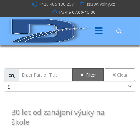
+420 485 130 257
zs39@volny.cz
Po-Pá 07:00-15:30
Enter Part of Title
Filter
Clear
Display #
30 let od zahájení výuky na
škole