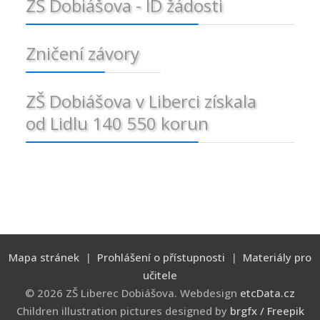
ZŠ Dobiášova - ID žádosti
Zničení závory
ZŠ Dobiášova v Liberci získala
od Lidlu 140 550 korun
Mapa stránek
|
Prohlášení o přístupnosti
|
Materiály pro
učitele
© 2026 ZŠ Liberec Dobiášova. Webdesign
etcData.cz
Children illustration pictures designed by
brgfx / Freepik