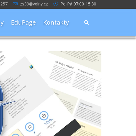
 257
zs39@volny.cz
Po-Pá 07:00-15:30
y
EduPage
Kontakty