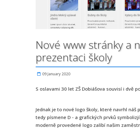
Nové www stránky a no
prezentaci školy
09 January 2020
S oslavami 30 let ZŠ Dobiášova souvisí i dvě 
Jednak je to nové logo školy, které navrhl ná
tedy písmene D - a grafických prvků symbolizj
moderně provedené logo zalíbí našim zaměstnac