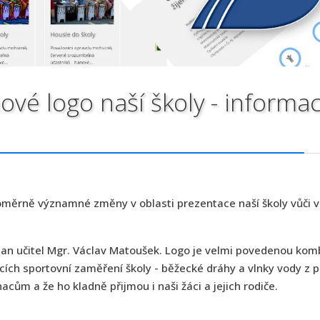
vé logo naší školy - informa
poměrně významné změny v oblasti prezentace naší školy vůči v
š pan učitel Mgr. Václav Matoušek. Logo je velmi povedenou kom
ících sportovní zaměření školy - běžecké dráhy a vlnky vody z
ům a že ho kladně přijmou i naši žáci a jejich rodiče.