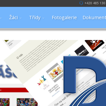
+420 485 130
Žáci
Třídy
Fotogalerie
Dokument