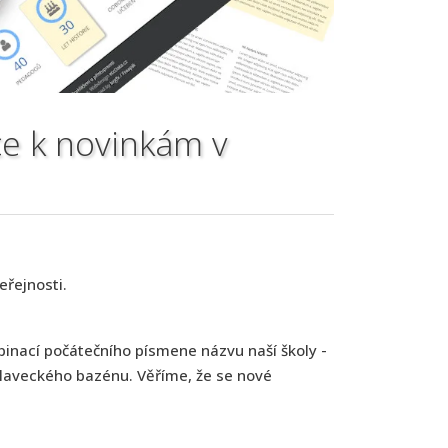
ce k novinkám v
eřejnosti.
binací počátečního písmene názvu naší školy -
 plaveckého bazénu. Věříme, že se nové