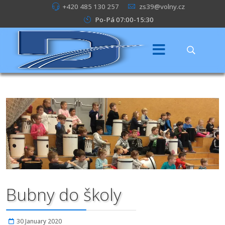
+420 485 130 257
zs39@volny.cz
Po-Pá 07:00-15:30
Bubny do školy
30 January 2020