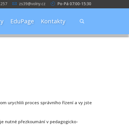
 257
zs39@volny.cz
Po-Pá 07:00-15:30
y
EduPage
Kontakty
om urychlili proces správního řízení a vy jste
uje nutné přezkoumání v pedagogicko-