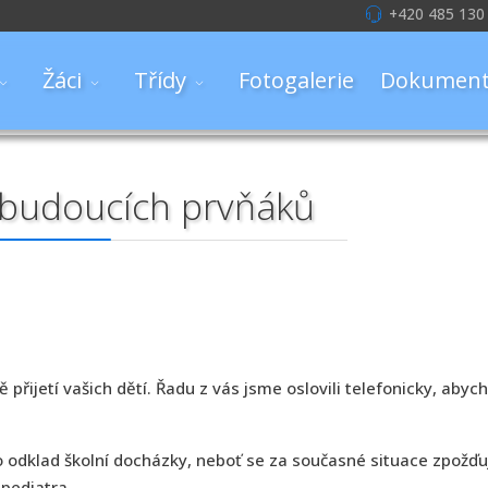
+420 485 130
Žáci
Třídy
Fotogalerie
Dokument
 budoucích prvňáků
řijetí vašich dětí. Řadu z vás jsme oslovili telefonicky, abych
 odklad školní docházky, neboť se za současné situace zpožď
 pediatra.