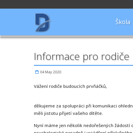
Škola
Informace pro rodiče
04 May 2020
Vážení rodiče budoucích prvňáčků,
děkujeme za spolupráci při komunikaci ohledně p
měli jistotu přijetí vašeho dítěte.
Nyní máme jen několik nedořešených žádostí o
psychologické poradně i vyjádření příslušného