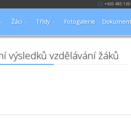
+420 485 130
Žáci
Třídy
Fotogalerie
Dokument
í výsledků vzdělávání žáků