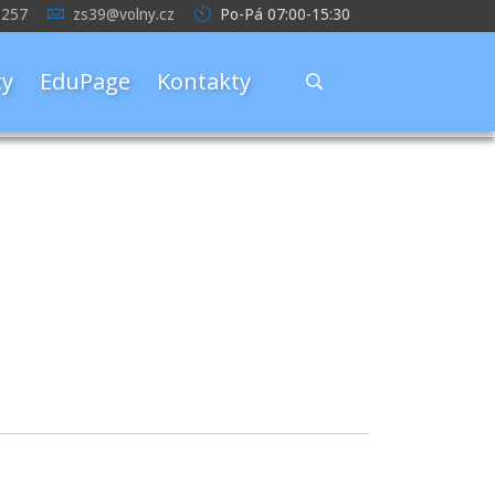
 257
zs39@volny.cz
Po-Pá 07:00-15:30
y
EduPage
Kontakty